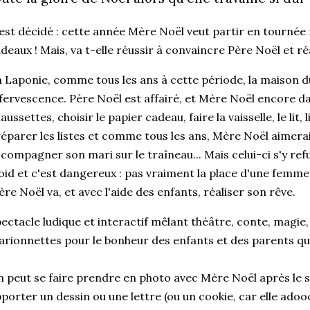
est décidé : cette année Mère Noël veut partir en tournée f
deaux ! Mais, va t-elle réussir à convaincre Père Noël et ré
 Laponie, comme tous les ans à cette période, la maison d
fervescence. Père Noël est affairé, et Mère Noël encore dav
aussettes, choisir le papier cadeau, faire la vaisselle, le lit, l
éparer les listes et comme tous les ans, Mère Noël aime
compagner son mari sur le traîneau... Mais celui-ci s'y refu
oid et c'est dangereux : pas vraiment la place d'une femme 
re Noël va, et avec l'aide des enfants, réaliser son rêve.
ectacle ludique et interactif mêlant théâtre, conte, magie
rionnettes pour le bonheur des enfants et des parents qu
 peut se faire prendre en photo avec Mère Noël après le sp
porter un dessin ou une lettre (ou un cookie, car elle adoo