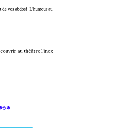
et de vos abdos!
L'humour au
ouvrir au théâtre l'inox
❆⛄❄