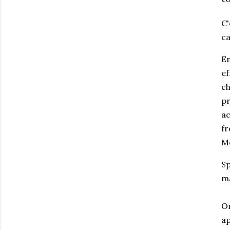
C'
ca
En
ef
ch
pr
ac
fr
Mè
Sp
ma
On
ap