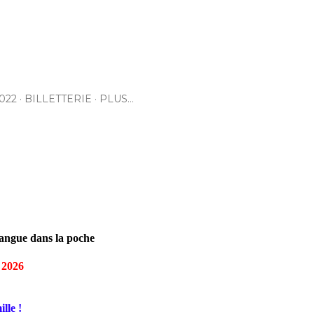
022
BILLETTERIE
PLUS…
ngue dans la poche
r 2026
lle !