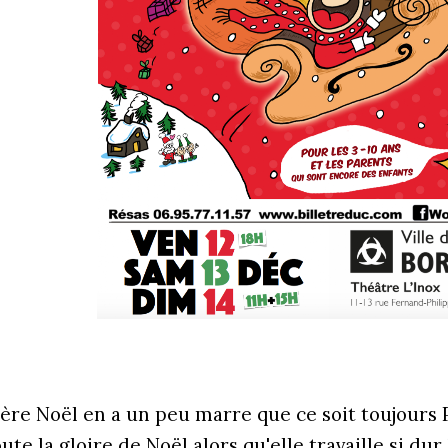
ère Noël en a un peu marre que ce soit toujours 
ute la gloire de Noël alors qu'elle travaille si dur 