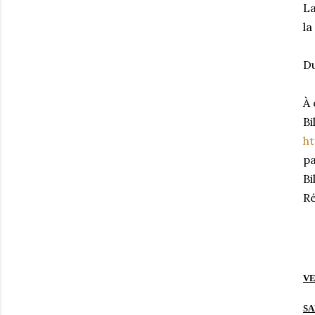
La
la
D
À 
Bi
ht
pa
Bi
Ré
VE
SA