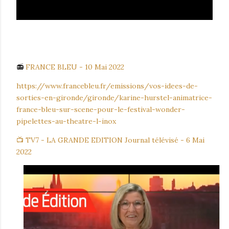
📻
FRANCE BLEU - 10 Mai 2022
https://www.francebleu.fr/emissions/vos-idees-de-
sorties-en-gironde/gironde/karine-hurstel-animatrice-
france-bleu-sur-scene-pour-le-festival-wonder-
pipelettes-au-theatre-l-inox
📺 TV7 - LA GRANDE EDITION Journal télévisé - 6 Mai
2022